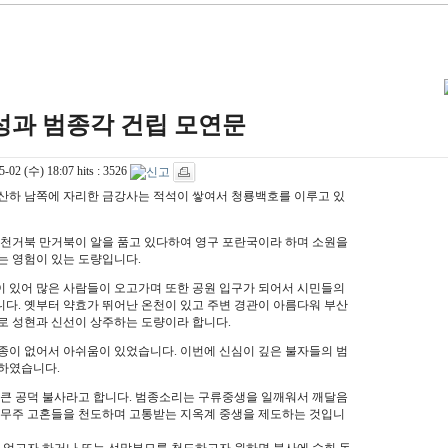
성과 범종각 건립 모연문
5-02 (수) 18:07
hits :
3526
산하 남쪽에 자리한 금강사는 적석이 쌓여서 청룡백호를 이루고 있
 천거북 만거북이 알을 품고 있다하여 영구 포란국이라 하며 소원을
는 영험이 있는 도량입니다.
 있어 많은 사람들이 오고가며 또한 공원 입구가 되어서 시민들의
다. 옛부터 약효가 뛰어난 온천이 있고 주변 경관이 아름다워 부산
로 성현과 신선이 상주하는 도량이라 합니다.
종이 없어서 아쉬움이 있었습니다. 이번에 신심이 깊은 불자들의 범
하였습니다.
 큰 공덕 불사라고 합니다. 범종소리는 구류중생을 일깨워서 깨달음
주무주 고혼들을 천도하며 고통받는 지옥계 중생을 제도하는 것입니