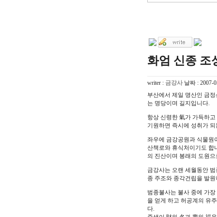
화엄 신종 조
writer :
금강사
날짜 :
2007-0
부산에서 제일 명산인 금정
는 명당이며 길지입니다.
항상 신령한 氣가 가득하고
기원하면 즉시에 성취가 되
좌우에 금강공원과 식물원이
산책로와 휴식처이기도 합니
의 진산이며 봉래의 도원으
금강사는 오랜 세월동안 범
종 주조와 종각건립을 발원
범종불사는 불사 중에 가장
을 얻게 하고 허공계의 유
다.