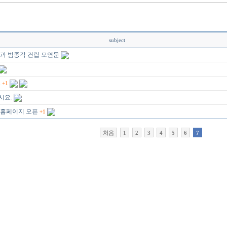
subject
과 범종각 건립 모연문
1
+1
시요.
 홈페이지 오픈
+1
처음
1
2
3
4
5
6
7