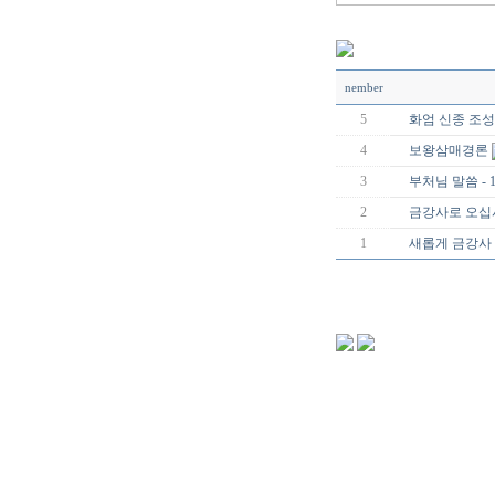
nember
5
화엄 신종 조성
4
보왕삼매경론
3
부처님 말씀 - 
2
금강사로 오십
1
새롭게 금강사